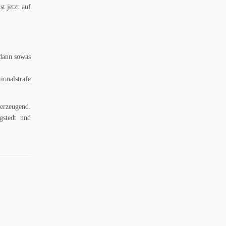
t jetzt auf
 dann sowas
onalstrafe
berzeugend.
gstedt und