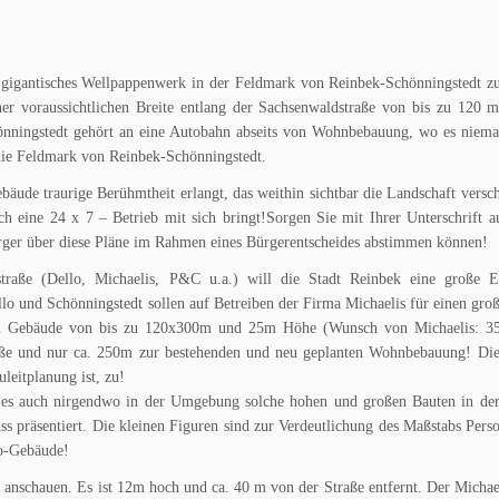
 gigantisches Wellpappenwerk in der Feldmark von Reinbek-Schönningstedt zu
r voraussichtlichen Breite entlang der Sachsenwaldstraße von bis zu 120 m
önningstedt gehört an eine Autobahn abseits von Wohnbebauung, wo es niema
die Feldmark von Reinbek-Schönningstedt.
bäude traurige Berühmtheit erlangt, das weithin sichtbar die Landschaft versc
h eine 24 x 7 – Betrieb mit sich bringt!
Sorgen Sie mit Ihrer Unterschrift 
rger über diese Pläne im Rahmen eines Bürgerentscheides abstimmen können!
raße (Dello, Michaelis, P&C u.a.) will die Stadt Reinbek eine große E
ello und Schönningstedt sollen auf Betreiben der Firma Michaelis für einen gr
nem Gebäude von bis zu 120x300m und 25m Höhe (Wunsch von Michaelis: 3
aße und nur ca. 250m zur bestehenden und neu geplanten Wohnbebauung! Dies
uleitplanung ist, zu!
 es auch nirgendwo in der Umgebung solche hohen und großen Bauten in de
s präsentiert. Die kleinen Figuren sind zur Verdeutlichung des Maßstabs Pers
lo-Gebäude!
 anschauen. Es ist 12m hoch und ca. 40 m von der Straße entfernt. Der Michael