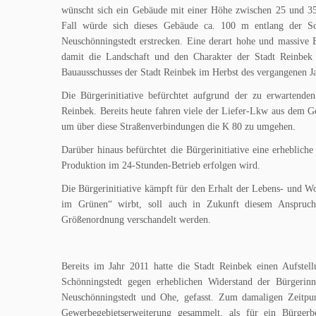
wünscht sich ein Gebäude mit einer Höhe zwischen 25 und 35
Fall würde sich dieses Gebäude ca. 100 m entlang der Sc
Neuschönningstedt erstrecken. Eine derart hohe und massive 
damit die Landschaft und den Charakter der Stadt Reinbek 
Bauausschusses der Stadt Reinbek im Herbst des vergangenen Jah
Die Bürgerinitiative befürchtet aufgrund der zu erwartend
Reinbek. Bereits heute fahren viele der Liefer-Lkw aus dem G
um über diese Straßenverbindungen die K 80 zu umgehen.
Darüber hinaus befürchtet die Bürgerinitiative eine erheblic
Produktion im 24-Stunden-Betrieb erfolgen wird.
Die Bürgerinitiative kämpft für den Erhalt der Lebens- und Wo
im Grünen“ wirbt, soll auch in Zukunft diesem Anspruch 
Größenordnung verschandelt werden.
Bereits im Jahr 2011 hatte die Stadt Reinbek einen Aufstel
Schönningstedt gegen erheblichen Widerstand der Bürgerinn
Neuschönningstedt und Ohe, gefasst. Zum damaligen Zeitpunk
Gewerbegebietserweiterung gesammelt, als für ein Bürger