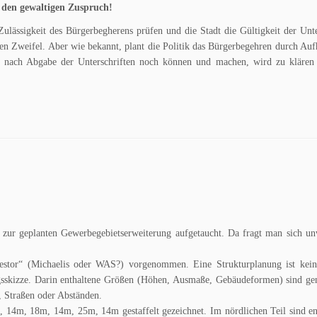
 den gewaltigen Zuspruch!
ulässigkeit des Bürgerbegherens prüfen und die Stadt die Gültigkeit der Unte
inen Zweifel. Aber wie bekannt, plant die Politik das Bürgerbegehren durch Au
ch nach Abgabe der Unterschriften noch können und machen, wird zu klären 
s“ zur geplanten Gewerbegebietserweiterung aufgetaucht. Da fragt man sich un
stor“ (Michaelis oder WAS?) vorgenommen. Eine Strukturplanung ist keine
ngsskizze. Darin enthaltene Größen (Höhen, Ausmaße, Gebäudeformen) sind g
 Straßen oder Abständen.
 14m, 18m, 14m, 25m, 14m gestaffelt gezeichnet. Im nördlichen Teil sind e