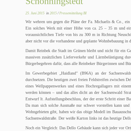
Schönningstedt
25. Juni 2015
in
2015
/
Pressemitteilung BI
Wir wehren uns gegen die Pläne der Fa. Michaelis & Co., ein
Ein solches Werk mit einer Höhe von ca. 25 – 35 m und eine
voraussichtlichen Tiefe von bis zu 300 m in Richtung Neusch
aber nicht vor die vorhandene und geplante Wohnbebauung in 
Damit Reinbek die Stadt im Grünen bleibt und nicht für ein Ge
massiven zusätzlichen Lieferverkehr und Lärmbelästigung durc
Bürgerbegehren dafür, dass alle Reinbeker Bürgerinnen und Bü
Im Gewerbegebiet „Haidland“ (B96A) an der Sachsenwaldst
durchsetzen. Die heutigen zwei freien Feldstreifen zwischen D
eines Wellpappenwerkes und eines Hochregallagers mit ei
werden können – und das alles dicht an der Sachsenwald Str
Entwurf lt. Aufstellungsbeschluss, der der erste Schritt einer Ba
Da man sich solche Ausmaße nur schwer vorstellen kann und
Wohngebieten gibt, haben wir das obige Modell im Bauausschus
Sachsenwaldstraße. Der weiße Karton links ist das heutige Del
Noch ein Vergleich: Das Dello Gebäude kann sich jeder vor Ort