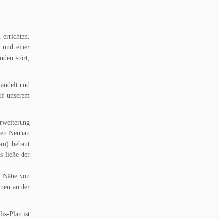
 errichten.
 und einer
nden stört,
handelt und
auf unserem
rweiterung
oßen Neubau
5m) bebaut
 ließe der
r Nähe von
onen an der
is-Plan ist