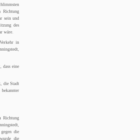
chlimmsten
n Richtung
ar sein und
itzung des
ar wäre.
Verkehr in
nningstedt,
, dass eine
, die Stadt
 bekannter
n Richtung
ningstedt,
 gegen die
 wurde die