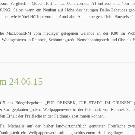
! Zum Vergleich – Möbel Höffner, ca. 60m von der A1 entfernt und 40m ho
UNG: Selbst wenn ein Neubau auf Höhe des heutigen Dello-Gebäudes geb
 hoch wie Möbel Höffner von der Autobahn. Auch eine gestaffelte Bauweise än
hohe MacDonald-M vom niedriger gelegenen Gelände an der K80 im Woh
n Wohngebieten in Reinbek, Schönningstedt, Neuschönningstedt und Ohe als H
am 24.06.15
4.06.2015 das Bürgerbegehren „FÜR REINBEK, DIE STADT IM GRÜNEN“ g
 & Co. geplanten großen Wellpappenwerk in der Feldmark von Reinbek-Schön
 den Erhalt der Freifläche in der Feldmark abstimmen können.
. Michaelis auf der bisher landwirtschaftlich genutzten Freifläche zw
ningstedt ein Wellpappenwerk mit angeschlossenem Hochregallager plant.