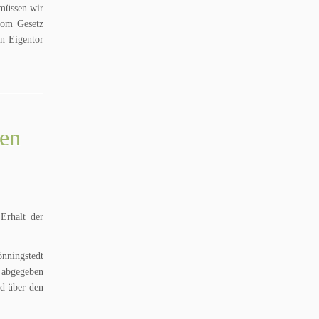
 müssen wir
 vom Gesetz
in Eigentor
ten
Erhalt der
nningstedt
 abgegeben
id über den