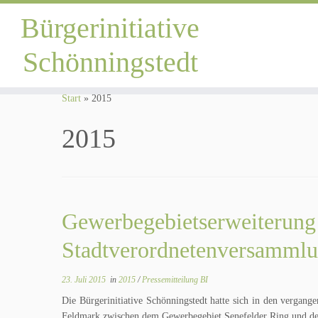
Bürgerinitiative
Schönningstedt
Zum
Inhalt
Start
»
2015
springen
2015
Gewerbegebietserweiterung 
Stadtverordnetenversammlu
23. Juli 2015
in
2015
/
Pressemitteilung BI
Die Bürgerinitiative Schönningstedt hatte sich in den vergan
Feldmark zwischen dem Gewerbegebiet Senefelder Ring und de