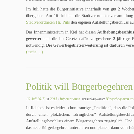
Im Juli hatte die Bürgerinitiative innerhalb von gut 2 Woc
übergeben. Am 16. Juli hat die Stadtverordnetenversammlun
Stadtverordneten Hr. Puls
den eigenen Aufstellungsbeschluss au
Das Innenministerium in Kiel hat diesen
Aufhebungsbeschlus
gewertet
und die im Gesetz dafür vorgesehene
2-jährige 
notwendig.
Die Gewerbegebietserweiterung ist dadurch vorer
(mehr …)
Politik will Bürgerbegehren
16. Juli 2015
in
2015
/
Informationen
verschlagwortet
Bürgerbegehren un
In Reinbek ist es leider schon traurige „Tradition“, dass die P
durch einen plötzlichen, „dringlichen“ Aufstellungsbeschl
Aufstellungsbeschluss einem Bürgerbegehren zugänglich. Und w
das neue Bürgerbegehren unterlaufen und planen, dann vom Bür