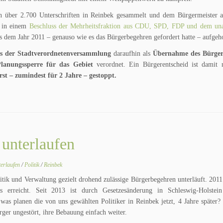
hen über 2.700 Unterschriften in Reinbek gesammelt und dem Bürgermeister a
g in einem
Beschluss der Mehrheitsfraktion aus CDU, SPD, FDP und dem un
s dem Jahr 2011 – genauso wie es das Bürgerbegehren gefordert hatte – aufgeh
s der Stadtverordnetenversammlung
daraufhin als
Übernahme des Bürger
Planungssperre für das Gebiet
verordnet. Ein Bürgerentscheid ist damit 
st – zumindest für 2 Jahre – gestoppt.
 unterlaufen
terlaufen
/
Politik
/
Reinbek
olitik und Verwaltung gezielt drohend zulässige Bürgerbegehren unterläuft. 201
uss erreicht. Seit 2013 ist durch Gesetzesänderung in Schleswig-Holstei
as planen die von uns gewählten Politiker in Reinbek jetzt, 4 Jahre später?
ger ungestört, ihre Bebauung einfach weiter.