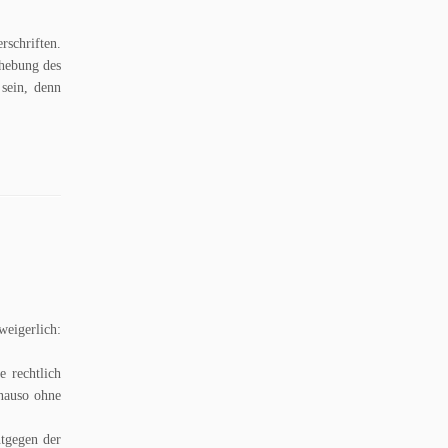
rschriften.
fhebung des
sein, denn
weigerlich:
 rechtlich
enauso ohne
ntgegen der