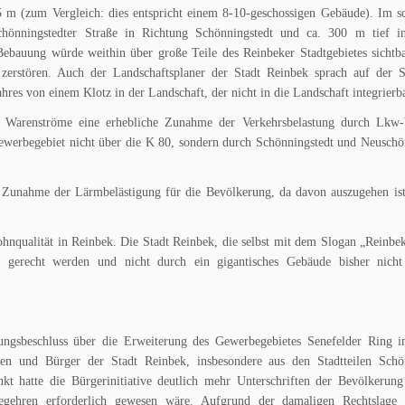
 m (zum Vergleich: dies entspricht einem 8-10-geschossigen Gebäude). Im s
hönningstedter Straße in Richtung Schönningstedt und ca. 300 m tief i
Bebauung würde weithin über große Teile des Reinbeker Stadtgebietes sichtb
zerstören. Auch der Landschaftsplaner der Stadt Reinbek sprach auf der S
res von einem Klotz in der Landschaft, der nicht in die Landschaft integrierb
en Warenströme eine erhebliche Zunahme der Verkehrsbelastung durch Lkw-
ewerbegebiet nicht über die K 80, sondern durch Schönningstedt und Neuschö
he Zunahme der Lärmbelästigung für die Bevölkerung, da davon auszugehen ist
hnqualität in Reinbek. Die Stadt Reinbek, die selbst mit dem Slogan „Reinbek
gerecht werden und nicht durch ein gigantisches Gebäude bisher nicht
lungsbeschluss über die Erweiterung des Gewerbegebietes Senefelder Ring i
en und Bürger der Stadt Reinbek, insbesondere aus den Stadtteilen Schön
t hatte die Bürgerinitiative deutlich mehr Unterschriften der Bevölkerung
begehren erforderlich gewesen wäre. Aufgrund der damaligen Rechtslage