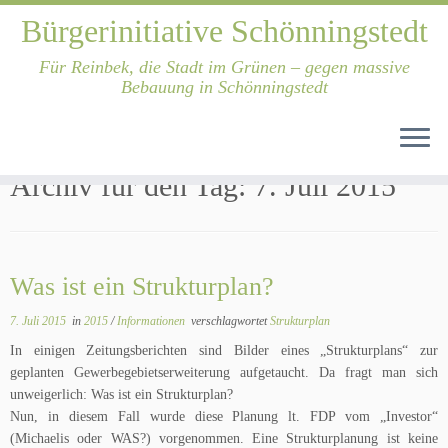
Bürgerinitiative Schönningstedt
Für Reinbek, die Stadt im Grünen – gegen massive
Bebauung in Schönningstedt
Zum
Inhalt
Start
»
2015
»
Juli
»
7.
springen
Archiv für den Tag:
7. Juli 2015
Was ist ein Strukturplan?
7. Juli 2015
in
2015
/
Informationen
verschlagwortet
Strukturplan
In einigen Zeitungsberichten sind Bilder eines „Strukturplans“ zur
geplanten Gewerbegebietserweiterung aufgetaucht. Da fragt man sich
unweigerlich: Was ist ein Strukturplan?
Nun, in diesem Fall wurde diese Planung lt. FDP vom „Investor“
(Michaelis oder WAS?) vorgenommen. Eine Strukturplanung ist keine