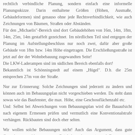
rechtlich verbindliche Planung, sondern einfach eine informelle
Planungsskizze. Darin enthaltene Größen (Höhen, Ausmaße,
Gebäudeformen) sind genauso ohne jede Rechtsverbindlichkeit, wie auch
Zeichnungen von Bäumen, Straßen oder Abständen.
Für den „Michaelis“-Bereich sind dort Gebäudehöhen von 16m, 14m, 18m,
14m, 25m, 14m gestaffelt gezeichnet. Im nördlichen Teil sind entgegen der
Planung im Aufstellungsbeschluss nur noch zwei, dafür aber große
Gebäude von 18m bzw. 14m Höhe eingetragen. Die Erschließungsstraße ist
jetzt auf der der Wohnbebauung zugewandten Seite!
Die LKW-Laderampen sind im südlichen Bereich ebenfalls dort!
Bekanntlich ist Schönningstedt auf einem „Hügel“. D.h. die 25m
entsprechen 27m von der Straße.
Nur zur Erinnerung: Solche Zeichnungen sind jederzeit zu ändern und
können auch im Bebauungsplan nicht vorgeschieben werden. Da steht dann
sowas wie das Baufenster, die max. Höhe, eine Geschossflächenzahl etc.
Und: Selbst bei Abweichungen vom Bebauungsplan wird die Bauaufsicht
nach eigenem Ermessen prüfen und vermutlich eine Konventionalstrafe
verhängen. Rückbauten sind doch eher selten.
Wir wollen solche Bebauungen nicht! Auch das Argument, dass gute