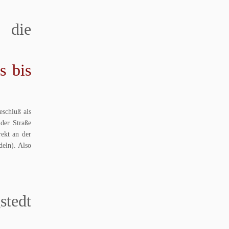
 die
s bis
eschluß als
der Straße
ekt an der
deln). Also
stedt