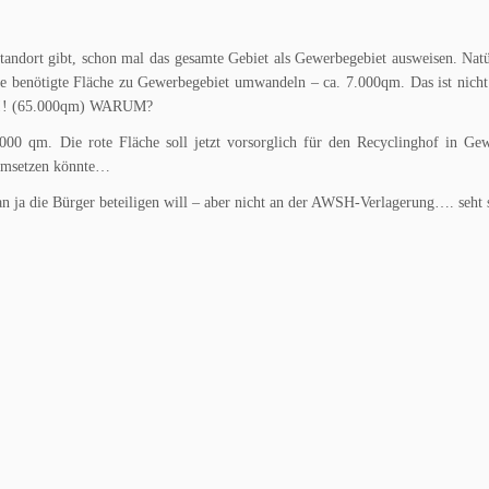
 Standort gibt, schon mal das gesamte Gebiet als Gewerbegebiet ausweisen. Nat
 benötigte Fläche zu Gewerbegebiet umwandeln – ca. 7.000qm. Das ist nicht
he!!! (65.000qm) WARUM?
000 qm. Die rote Fläche soll jetzt vorsorglich für den Recyclinghof in Ge
 umsetzen könnte…
n ja die Bürger beteiligen will – aber nicht an der AWSH-Verlagerung…. seht s