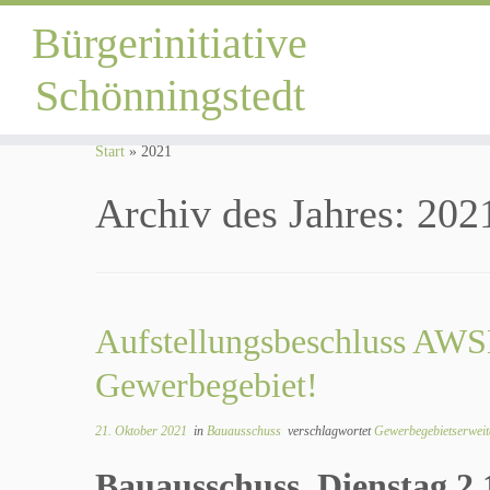
Bürgerinitiative
Schönningstedt
Zum
Inhalt
Start
»
2021
springen
Archiv des Jahres:
202
Aufstellungsbeschluss AWSH
Gewerbegebiet!
21. Oktober 2021
in
Bauausschuss
verschlagwortet
Gewerbegebietserwei
Bauausschuss, Dienstag 2.