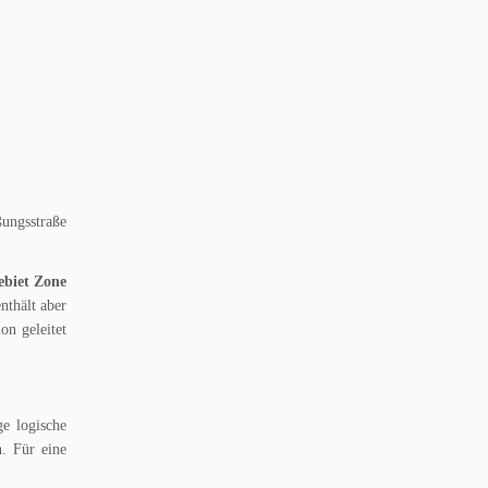
ßungsstraße
ebiet Zone
enthält aber
on geleitet
ge logische
. Für eine