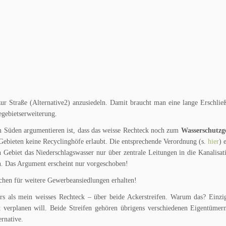
 Straße (Alternative2) anzusiedeln. Damit braucht man eine lange Erschlie
egebietserweiterung.
m Süden argumentieren ist, dass das weisse Rechteck noch zum
Wasserschutzg
Gebieten keine Recyclinghöfe erlaubt. Die entsprechende Verordnung (s.
hier
) 
Gebiet das Niederschlagswasser nur über zentrale Leitungen in die Kanalisati
n. Das Argument erscheint nur vorgeschoben!
chen für weitere Gewerbeansiedlungen erhalten!
rs als mein weisses Rechteck – über beide Ackerstreifen. Warum das? Einzi
 verplanen will. Beide Streifen gehören übrigens verschiedenen Eigentümern
ernative.