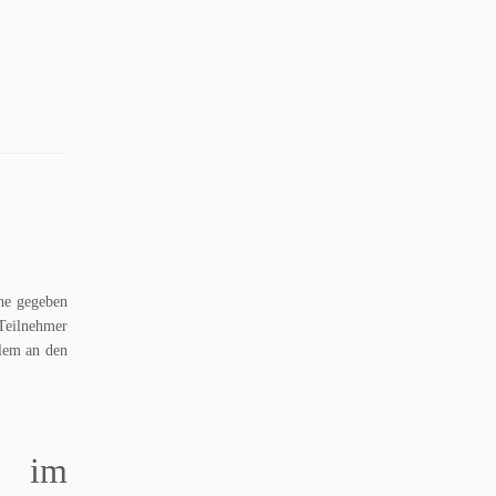
ühe gegeben
 Teilnehmer
llem an den
r im