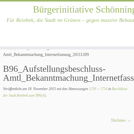
Bürgerinitiative Schönnin
Für Reinbek, die Stadt im Grünen – gegen massive Bebau
Zum
Inhalt
Start
»
Hintergrundinformationen
»
Beschlüsse der Stadt Reinbek zum
springen
B96(A)
»
B96_Aufstellungsbeschluss-
Amtl_Bekanntmachung_Internetfassung_20111209
B96_Aufstellungsbeschluss-
Amtl_Bekanntmachung_Internetfas
Veröffentlicht am
18. November 2015
mit den Abmessungen
1239 × 1754
in
Beschlüsse
der Stadt Reinbek zum B96(A)
.
Nächstes →